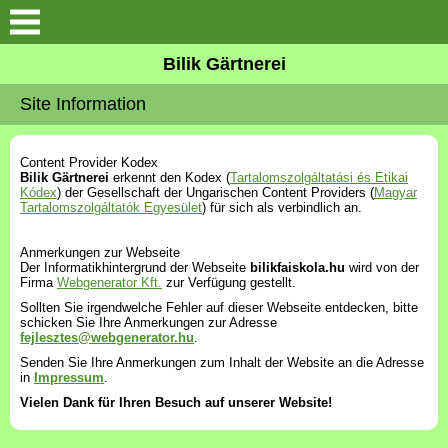
Vorstellung
Bilik Gärtnerei
Kontakt
Site Information
Katalog
Content Provider Kodex
Bilik Gärtnerei
erkennt den Kodex (
Tartalomszolgáltatási és Etikai
Kódex
) der Gesellschaft der Ungarischen Content Providers (
Magyar
Galerie
Tartalomszolgáltatók Egyesület
) für sich als verbindlich an.
Anmerkungen zur Webseite
Der Informatikhintergrund der Webseite
bilikfaiskola.hu
wird von der
Firma
Webgenerator Kft.
zur Verfügung gestellt.
Sollten Sie irgendwelche Fehler auf dieser Webseite entdecken, bitte
schicken Sie Ihre Anmerkungen zur Adresse
fejlesztes@webgenerator.hu
.
Senden Sie Ihre Anmerkungen zum Inhalt der Website an die Adresse
in
Impressum
.
Vielen Dank für Ihren Besuch auf unserer Website!